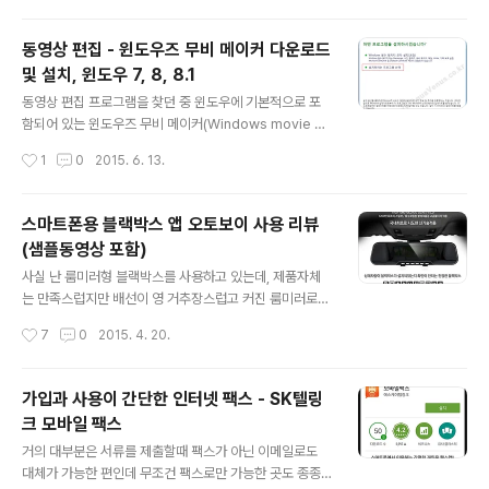
며.... 최종적으로는 아래와 같은 설치 실패 결과를 보여준
다. 알 수 없는 오류는 0x80040705 이며 이를 검색해보
동영상 편집 - 윈도우즈 무비 메이커 다운로드
면 많은 방법들이 조회가 된다. 문제는 이러한 방법들이 쉽
및 설치, 윈도우 7, 8, 8.1
지 않고 여전히 설치가 되지 않았으며 명쾌한 해결방법은
글 내용
없었다. 프로그램 설치를 위해 무비 메이커의 시스템 요구
동영상 편집 프로그램을 찾던 중 윈도우에 기본적으로 포
사항 문서를 읽어가며 시스템 사양도 확인해 보고 http://
함되어 있는 윈도우즈 무비 메이커(Windows movie m
windows.microsoft.com/ko-KR/windows-live/m
aker)를 사용해보고자 하였다. 그런데 윈도우7에는 무비
작성시간
1
0
2015. 6. 13.
ovie-maker-system-require..
메이커가 기본적으로 설치되어 있지 않아 별도로 다운로드
하여 설치하여야 한다. 다운로드는 아래 링크를 통해서 가
능하다 윈도우즈 무비 메이커 2012 Windows movie
스마트폰용 블랙박스 앱 오토보이 사용 리뷰
maker 2012 - 윈도우 7, 8, 8.1용 설치파일 다운로드 -
(샘플동영상 포함)
32bit, 64bit http://windows.microsoft.com/ko-K
글 내용
R/windows/get-movie-maker-download 다운로
사실 난 룸미러형 블랙박스를 사용하고 있는데, 제품자체
드 후 설치파일을 실행시킨다. 설치준비가 끝나면 설치옵
는 만족스럽지만 배선이 영 거추장스럽고 커진 룸미러로
션을 묻는데, 두가지 중에서 선택이 가능하다. Windows
인해 시야가 거슬리는지라 블랙박스를 떼버리게 되었다.
작성시간
7
0
2015. 4. 20.
필수 패키지 모두 설치(권장) ..
아래 이미지는 옥션에서 캡쳐해온, 이전에 내가 사용하던
룸미러형 블랙박스! 성능자체는 좋다. 그러나 커진 룸미러
로 인해 나처럼 앉은 키가 큰 사람에게는 시야를 많이 가린
가입과 사용이 간단한 인터넷 팩스 - SK텔링
다. (탈착형 대형 룸미러 크기정도이다.) 여성 운전자나 앉
크 모바일 팩스
은 키가 작은 사람에게는 좋은 편이다. 그렇다할지라도 블
글 내용
랙박스 없이 사고가 난 경우의 몇몇 억울한 사례들을 고려
거의 대부분은 서류를 제출할때 팩스가 아닌 이메일로도
한다면, 블랙박스가 있기는 있어야 하는지라 저가의 소형
대체가 가능한 편인데 무조건 팩스로만 가능한 곳도 종종