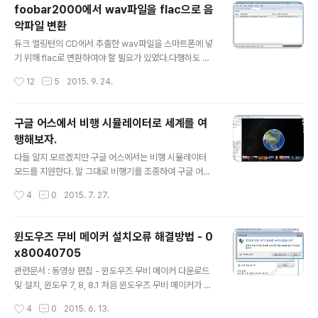
굳어 있는 것이 보통이다. * 방열판 : 발열이 심한 부품의
foobar2000에서 wav파일을 flac으로 음
열을 빠르게 전달, 낮추는데 사용하며 동일한 체적에 표면
악파일 변환
적을 최대한 넓힐 수 있는 구조와 재질로 만들어진다. 이를
글 내용
닦아내고 새로 서멀구리스를 다시 구입하여 발라주는 것이
듀크 엘링턴의 CD에서 추출한 wav파일을 스마트폰에 넣
가장 좋으나 시간적인 여유가 없을때 응급처치로 할 수 있
기 위해 flac로 변환하여야 할 필요가 있었다.다행히도 즐
는 방법이 서멀구리스의 재생이다. 오랜 시간 열과 기타 이
겨 사용하는 foobar2000에서 음악파일을 변환할 수 있
작성시간
12
5
2015. 9. 24.
유로 휘발된 유기용제를 보충하는 방법인데, 집에서 쉽게
는 기능이 있어 이를 사용하였다. 아주 간단하니 다른 포맷
구할 수 있는 것이 스티커 제거제나 에..
으로 음악파일을 변환하는 것 또한 손쉽게 응용할 수 있으
리라 생각한다. 변환하고자 하는 파일을 오픈한다. 해당 파
구글 어스에서 비행 시뮬레이터로 세계를 여
일을 우클릭하면 아래와 같은 메뉴들이 나오며 Convert
행해보자.
> Quick convert를 선택한다. Advanced 메뉴는 변환
글 내용
설정을 저장하고 더욱 손쉽게 변환을 하기 위한 메뉴인데,
다들 알지 모르겠지만 구글 어스에서는 비행 시뮬레이터
어렵지 않다. 한번 시도해 보라! 아래와 같은 윈도우가 나타
모드를 지원한다. 말 그대로 비행기를 조종하여 구글 어스
나면 붉은색 박스의 항목을 선택한 후 Edit 버튼을 클릭한
기반의 3D 세계를 비행할 수 있으며 전 세계 가고 싶은 어
작성시간
4
0
2015. 7. 27.
다. (Wav 파일을 flac로 변환할 것이니까) 안해도 무방하
디든, 계곡과 산맥을 넘어 날아 갈수 있다. 다만, 비행 시뮬
나..
레이션 경험이 있으면 5분 이내에 적응할 수 있지만 비행
시뮬레이션 , 예를 들자면 플라이트 시뮬레이터와 같은 게
윈도우즈 무비 메이커 설치오류 해결방법 - 0
임을 해본 적이 없다면 시간이 좀 필요할 것이다. 한두시간
x80040705
남미?를 비행 하였는데, 미국의 각 공항을 출발하여 도시를
글 내용
날아보는 것도 매우 흥미로울 것이라 생각된다. 1. 구글 어
관련문서 : 동영상 편집 - 윈도우즈 무비 메이커 다운로드
스 다운로드 및 설치 https://www.google.com/intl/k
및 설치, 윈도우 7, 8, 8.1 처음 윈도우즈 무비 메이커가 설
o/earth/download/thanks.html#os=win#usagest
치가 안되어 많은 시행착오를 겪을 수 있다. 내가 그랬던 것
작성시간
4
0
2015. 6. 13.
ats=yes#updater=yes 2. ..
처럼... 설치 중간에 아래와 같은 메세지가 여러번 발생하