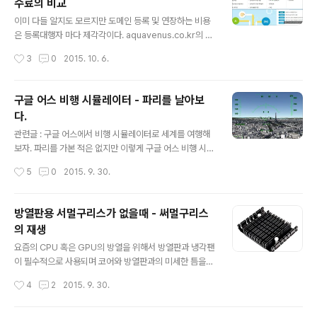
수료의 비교
eng.exe - 응용프로그램 오류0x610017da에 있는 명
글 내용
령이 0x610017da의 메모리를 참조했습니다. 메모리는 r
이미 다들 알지도 모르지만 도메인 등록 및 연장하는 비용
ead될 수 없었습니다.프로그램을 마치려면 [확인] 을 클릭
은 등록대행자 마다 제각각이다. aquavenus.co.kr의 만
하십시오. 마이크로소프트 커뮤니티의 포럼중재자의 답변
기가 돌아와 연장하는 비용을 알아보니 기존 업체의 경우
작성시간
3
0
2015. 10. 6.
에 의하면 이러한 메모리 참조 오류는 잘못 상주된 메모..
제법 들어가는 편이다. 물론 이러한 비용은 등록대행업체
의 서비스나 기타 여러가지 이유로 차이를 보이므로 무조
건 저렴하다고 좋은 것만은 아니라는 점 또한 염두에 두는
구글 어스 비행 시뮬레이터 - 파리를 날아보
것이 좋다. 도메인 등록 및 연장 비용은 한국인터넷진흥원
다.
인터넷주소 자원관리(http://www.krnic.net/)에서 각 등
글 내용
록대행업체별 가격비교를 통하여 확인할 수 있다. 1. 아래
관련글 : 구글 어스에서 비행 시뮬레이터로 세계를 여행해
링크를 클릭하여 인터넷주소 자원관리 사이트에 접속 htt
보자. 파리를 가본 적은 없지만 이렇게 구글 어스 비행 시뮬
p://www.krnic.net/ 2. 인터넷주소 관리 메뉴 클릭(붉은
레이터로 가상으로나마 프랑스 파리를 체험하는 것 또한
작성시간
5
0
2015. 9. 30.
색 사각형) 3. 도메인이름 등록 클릭(붉은색 사각형) 4. ..
흥미롭고 신기한 경험이 아닐까? 비행기를 조종한다는 것
이 쉬운 일은 아니다. 그래도 열심히 날아서 에펠탑과 개선
문?을 마침내 보게 되었다. 분명 모니터로, 그리고 가상의
방열판용 서멀구리스가 없을때 - 써멀구리스
3D화면일 뿐일지라도 묘한 감흥에 나도 모르게 가슴이 두
의 재생
근두근한다. 파리의 바람과 공기를 들이마시며 직접 본다
글 내용
면 얼마나 .. 아. 다음 번엔 남미의 잉카문명을 날아보리라.
요즘의 CPU 혹은 GPU의 방열을 위해서 방열판과 냉각팬
멀리 에펠탑이 보이기 시작한다. 처음 비행 시작시 구글 맵
이 필수적으로 사용되며 코어와 방열판과의 미세한 틈을
을 잘 찾아서 근처에서 날기 시작하여 운좋게 금방 찾을 수
채워 열전달의 효율을 높이고 방열에 도움이 되도록 서멀
작성시간
4
2
2015. 9. 30.
있었다. 나름 방향을 잘 유지하며 가까이 가는데 어어.. 하
구리스(써멀구리스)가 사용된다. 그런데 시간이 지나 냉각
는 사이에 탑에 부딪힐 위기..
팬이나 방열판의 청소를 위해 떼어내게 되면 서멀구리스가