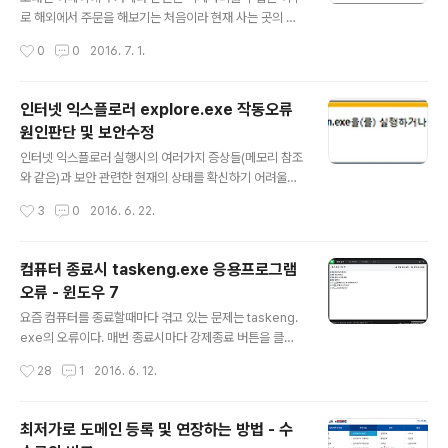
제품이기 때문이다. 어쩔 수 없는 태생적인 한계이리라. 그
로 해외에서 주문을 해보기는 처음이라 현재 사는 곳의 주
동안 블루투스 스피커를 오랫동안 고르다가 각 제품들마다
소를 영문으로 어떻게 적어야 하나 고민하다가 네이버에서
작성시간
0
0
2016. 7. 1.
의 포기하기 어려운 장점들 때문에 차일피일 미루다보니
몇가지 키워드로 검색을 해보니 이미 주소 영문변환 서비
끝내 구입하지 못..
스가 존재하고 있었다. 해당 키워드는 네이버에서 "주소 영
문변환"으로 검색을 하게 되면 아래와 같이 한글로 입력한
인터넷 익스플로러 explore.exe 작동오류
주소를 영문으로 검색, 변환할 수 있는 기능이 나타난다. 한
원인판단 및 보안수정
글로 입력한 주소를 영문으로 변환, 표시하여 주며 단순변
글 내용
환이 아닌 우편번호까지 검색해 준다. 상세한 주소를 적지
인터넷 익스플로러 실행시의 여러가지 증상들(메모리 참조
않아도 관련된 주소 리스트를 보여주니 선택할 수도 있어
와 같은)과 보안 관련한 현재의 상태를 확신하기 어려울때
생각보다 편리하다. 국내에는 없는, 저렴한 자전거 체인링
아래 링크를 클릭, 마이크로소프트 홈페이지로부터 진단프
작성시간
3
0
2016. 6. 22.
을 벼르고 벼르다 결국 주문을 하게 되었는데, 막상 회원 가
로그램을 다운로드 및 실행하여 작동오류를 해결하고 보안
입을 하고 배송지를 입력하다보니 주소의..
과 관련된 문제들을 개선할 수 있다. 다운로드된 프로그램
은 Microsoft Fix it이라는 것이며 인터넷 익스플로러의
컴퓨터 종료시 taskeng.exe 응용프로그램
성능과 안전문제를 진단하고 해당하는 이슈의 픽스를 적용
오류 - 윈도우 7
하여 문제를 해결해 줄 수 있다. http://go.microsoft.co
글 내용
m/?linkid=9726336 1. 다운로드 2. 진단프로그램 3. 진
요즘 컴퓨터를 종료할때마다 겪고 있는 문제는 taskeng.
단프로그램 설치 4. 픽스 적용 선택 5. 진단결과 및 픽스 적
exe의 오류이다. 매번 종료시마다 강제종료 버튼을 클릭
용 이미 해결한 상태에서 프로그램을 재실행, 스크린샷을
해야만 하는, 약간은 귀찮은 트러블인데, 이의 해결을 위해
작성시간
28
1
2016. 6. 12.
찍어 중간과정이 없는데 대충 권장하는데로 픽스를 적용하
검색을 해보아도 딱히 해결이 되지 않았다. 나와 다른 원인
면..
으로 인해 발생한 taskeng.exe의 오류해결책이기에 동
일하게 적용을 할 수 없었던 것 같다. 내 PC 환경 : Windo
최저가로 도메인 등록 및 연장하는 방법 - 수
w7 64bit TaskEng - 작업스케줄러 엔진 프로세스 task