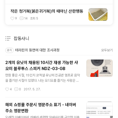
작은 청거북(붉은귀거북)의 때아닌 산란행동
9
14
조회
5
잡동사니
분류 전체보기
주요 글 목록
테라핀의 동면에 대한 조사과정
모두보기
공지
2개의 유닛이 채용된 10시간 재생 가능한 샤
오미 블루투스 스피커 NDZ-03-GB
글 내용
한참 좋은 시절, 15인치 코엑셜 유닛에 진공관 엠프로 음악
을 즐기던 시절이 있었다. 나는 오디오를 즐기는 사람은 아
니지만, 귀가 시릴 정도로 투명한 혼 소리에 감동을 해 보았
작성시간
4
0
2017. 5. 27.
던 기억은 좋은 오디오에 대한 호감과 음악을 즐기기 위한
나름의 조건? 기준이라는 것을 만들어 주었다. Stephens
Tru-Sonic 206AXA (스테판이라고 읽는 사람이 있는데
해외 쇼핑몰 주문시 영문주소 표기 - 네이버
스티븐이라고 하는 것이 맞다.) 그러나 샤오미를 비롯한 대
주소 영문변환
부분의 휴대용 블루투스 스피커는 충실한 음악적 재생과는
글 내용
좀 거리가 있는데, 휴대성을 위해 다른 부분들에 타협을 한
오래전 이베이에서 카메라 관련한 악세사리를 구입한 이후