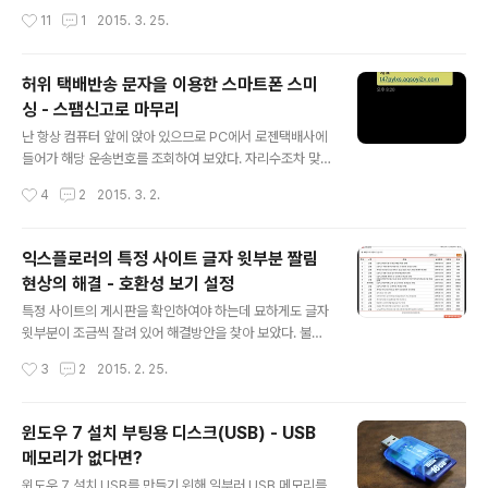
블랙박스를 알아보다가 스마트폰의 블랙박스 앱을 먼저 테
은 있다. 서울이라면 모를까 이 지방의 주택가에서 팩스를
작성시간
11
1
2015. 3. 25.
스트해 보기로 하였다. 너무 성급하게 구입하였다가 후회
보내기란 쉬운 일이 아닌지라 인터넷 팩스를 알아 보았는
하는 것보다는... 번거롭지만 테스트하여 스마트폰용..
데, 대부분은 전형적인 가입절차가 필요하여 포기하였다.
회원가입은 되도록이면 하고 싶지 않고 귀찮기도 하여 그
허위 택배반송 문자을 이용한 스마트폰 스미
절차와 사용방법이 간단한 SK 텔링크의 모바일 팩스를 사
싱 - 스팸신고로 마무리
용해 보았다. * 건당 요금 MMS 2건 비용(월요금을 지불
글 내용
하지 않고 사용한만큼만 지불) * 체크박스 2번과 사용할
난 항상 컴퓨터 앞에 앉아 있으므로 PC에서 로젠택배사에
팩스번호 선택만으로 회원가입이 가능 * 이동중에도 팩스
들어가 해당 운송번호를 조회하여 보았다. 자리수조차 맞
수신 가능 * 매우 단순하고 간단한 사용방법 * 와이파이에
지 않는 엉성한 스미싱 문자. 당연히 신고대상이다. 또한 이
작성시간
4
2
2015. 3. 2.
서 사용할 것을 권장 스마트폰 번호를 기반으로 한 자신만
런 류의 문자가 오면 스마트폰으로는 거의 확인하지 않는
의 팩스번호 선택(팩스 수신을 위해) 확실히..
다. 그것이 사실일지라도 차라리 그냥 불이익을 당하는 것
이 더 낫다. 여담이지만 요즘엔 스팸이 거의 오질 않아 오히
익스플로러의 특정 사이트 글자 윗부분 짤림
려 심심할 지경인데 지난 몇 개월을 꾸준히 스팸 신고를 하
현상의 해결 - 호환성 보기 설정
였더니 이제는 거의 스팸이 없다. 가끔 070으로 스팸이 오
글 내용
면 오히려 입가에 미소가 지어진다. "오랫만이야.. 정말 오
특정 사이트의 게시판을 확인하여야 하는데 묘하게도 글자
래 기다렸어~" 신고방법은 아래 링크를 참조 스팸전화 및
윗부분이 조금씩 잘려 있어 해결방안을 찾아 보았다. 불행
스팸문자 신고로 해당 전화번호를 이용중지 시키는 방법
하게도 원인은 알 수 없었고 단지 미봉책의 해결만 할 수 있
작성시간
3
2
2015. 2. 25.
간편한 스팸신고 스팸캅 - 사용방법 및 신고요령 스팸문자
었는데, 브라우저의 호환성 보기 설정을 통해서 정상적으
및 스팸전화의 신고 결과와 처리유형
로 텍스트를 나오게 할 수 있다. 사실 익스플로러의 호환성
보기 설정(윈도우 7의 익스플로러 11)은 메뉴나 이미지가
윈도우 7 설치 부팅용 디스크(USB) - USB
정상적으로 표시되지 않는 경우에 사용하는 기능이다. 그
메모리가 없다면?
러나 이번의 경우 호환성 보기 설정에 특정 사이트가 등록
글 내용
이 되어 있어서 그런 문제가 발생하였으며 이를 제거하여
윈도우 7 설치 USB를 만들기 위해 일부러 USB 메모리를