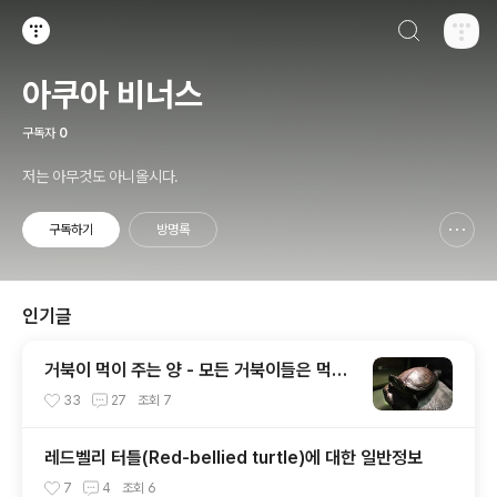
검색하기
티스토리
아쿠아 비너스
구독자
0
저는 아무것도 아니올시다.
구독하기
방명록
신고하기 레이어
열기
인기글
거북이 먹이 주는 양 - 모든 거북이들은 먹는
양이 다르다.
33
27
조회
7
레드벨리 터틀(Red-bellied turtle)에 대한 일반정보
7
4
조회
6