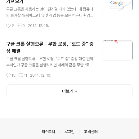
가져오기
우측 상단 붉은색 화살표의 Chrome 맞춤설정 및 제어를
글 내용
클릭 4. 팝업된 메뉴에서 설정(S)를 클릭 5. 설정화면에서
구글 크롬을 사용하는 것이 편리할 때가 있는데, 내 컴퓨터
고급 동기화 설정 버튼을 클릭 6. 각 항목들이 궁금하겠지
의 즐겨찾기(북마크)나 몇몇 작업 등을 모든 컴퓨터 환경에
만 지금은 한번 읽어만 보고 넘어가는 것이 좋다. 동기화에
서 동기화하여 사용할 수 있다. 모바일에서 URL을 기억하
작성시간
9
0
2014. 12. 15.
성공하고 나서 각 ..
기 위해 애쓰거나 검색하는 과정을 거치지 않고도 자주 가
는 홈페이지를 내 컴퓨터에서처럼 즐겨찾기로 방문할 수
있는데, 모바일에서의 인터넷 환경에 익숙치 않고 때때로
구글 크롬 실행오류 - 무한 로딩, "로드 중" 증
다른 시스템을 이용하여야 하는 나에게는 이러한 동기화는
상 해결
매력적인 기능이다. 구글 크롬으로 어떤 작업들을 얼마나
글 내용
편리하게 사용할 수 있을지 많은 기대가 되며 하나 둘씩 찾
구글 크롬 실행오류 - 무한 로딩, "로드 중" 증상 해결 언제
아가며 공부하는 재미가 좋다. 우선 구글 크롬으로 이전에
부터인가 구글 크롬을 실행시키면 아래와 같은 무한 "로드
사용하던 익스플로러의 즐겨찾기(북마크)를 가져오는 것부
중" 메세지만 보이고 브라우저가 정상적으로 작동하지 않
작성시간
15
11
2014. 12. 10.
터 시작하자. 계정을 통한 북마크의 동기화나 비밀번호의
는 증상에 시달려 한동안 사용을 하지 않고 있었다. 딱히 크
저장, 기타 여러가지 재미있는 기능들은 천..
롬이 없어도 해야할 것들을 못하는 것은 아닌지라 그냥 불
편함을 감수하고 사용하였는데, 요번에 작정을 하고 이런
더보기
저런 시도를 하여 결국 해결 하였다. 항상 그렇지만 해결하
고 나니 몹시 허무하고 공허함을 느낀다. 사실 구글 크롬은
세션이 공유되지 않는 여러 개의 브라우저를 띄워야할 필
요가 있어서 사용하곤 하였다. 무한 "로드 중" 증상. 크롬
아이콘에서 우클릭하여 속성을 선택 (속성을 선택하여 각
종 값들을 변경할 생각을 이전에는 전혀 하지 못했다.) 크롬
의안내
티스토리
로그인
고객센터
속성 윈도우에서 호환성 ..