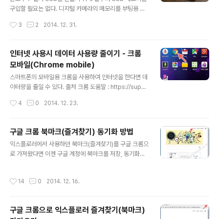
텍스트의 윗부분이 잘리지 않고 정상적으로 표시할 수 있
구입할 필요는 없다. 디지털 카메라의 메모리를 부팅용 US
었다. 공지사항을 확인하여야 하는데 글자(텍스트) 윗부분
B메모리로 사용하면 되니까. (단 4기가 이상이어야 한다.)
작성시간
3
2
2014. 12. 31.
이 잘려 읽기가 난감하다. 자세히 보면 아래와 같다. 익스플
윈도우 설치 후 다시 카메라로 포맷하여 디카 메모리로 쓰
로러 상단의 도구 메뉴나 우측 상단의 ..
면 된다. 물론 중요한 이미지가 있을 수도 있으니 미리 백업
한다. USB 메모리나 디카 둘다 없는 사람은 .. 정말 방법이
인터넷 사용시 데이터 사용량 줄이기 - 크롬
없다. 내 디카에서 꺼낸 16G 메모리 ^^
모바일(Chrome mobile)
글 내용
스마트폰의 모바일용 크롬을 사용하여 인터넷을 한다면 데
이터량을 줄일 수 있다. 출처 크롬 도움말 : https://supp
ort.google.com/chrome/answer/2392284?hl=k
작성시간
4
0
2014. 12. 23.
o&ref_topic=3422804 방문하는 웹사이트의 콘텐츠
유형이나 최적화가 가능한 사이트에 따라 절약되는 데이터
의 양은 달라지며 "데이터 사용량 줄이기" 옵션을 사용하면
구글 크롬 북마크(즐겨찾기) 동기화 방법
악성코드 및 피싱 공격으로부터 보호된다. 1. 크롬 모바일
글 내용
익스플로러에서 사용하던 북마크(즐겨찾기)를 구글 크롬으
브라우저 실행 2. 스마트폰의 메뉴 클릭(아래 이미지의 3
로 가져왔다면 이젠 구글 계정에 북마크를 저장, 동기화하
번) 3. 설정을 터치 4. 데이터 사용량 줄이기 선택 5. 스위
여 모든 컴퓨터에서 북마크(즐겨찾기)를 동일하게 가져다
치를 ON으로 슬라이드(현재는 꺼짐에 위치됨) 6. 데이터
쓸 수 있다. 또한 동기화라는 것은 다른 컴퓨터에서 북마크
절약 켜짐 상태로 슬라이드 되면 아래 이미지와 같은 원본
작성시간
14
0
2014. 12. 16.
를 삭제한다면 사무실 PC나 가정의 PC에서도 삭제되어
과 압축 후 크기를 확인할 수 있으며 이는 사용..
있다는 것을 의미하니 실수를 하지 않도록 주의하여야 한
다. 1. "+누구?"를 클릭 2. 비밀번호 입력 만약 구글 계정이
구글 크롬으로 익스플로러 즐겨찾기(북마크)
없다면 가입하여야 한다. 3. 정상적으로 로그인 하였다면