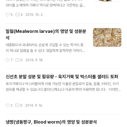
라미를 소개하며 거북이 먹이로 완벽하다고 극찬하는 글을
본 기억이 있어 한번 정리하여 본다. 해당 문서에서는 어떤
작성시간
5
4
2015. 10. 2.
면에서 귀뚜라미가 완벽하다고 소개하였는지, 구체적인 내
용은 전혀 찾아 볼 수 없었는데 불구하고 댓글에서 그 내용
을 액면 그대로 받아들이는 사육자들을 보며... 무엇 때문에
밀웜(Mealworm larvae)의 영양 및 성분분
완벽한지 의문을 갖는 이가 하나도 없음은 많이 아쉽다. 참
석
조한 문서는 NUTRITIONAL ASPECTS OF INSECTS
글 내용
AS FOOD로서 주로 조단백질(Crude Protein), 총에너
대중화되어 국내에서도 손쉽게 구입할 수 있는 먹거리 중
지(gross energy), 칼슘(CA), 인(P), 마그네슘(Mg), 구
의 하나로 밀웜을 들 수 있다. 엄밀하게 말하자면 거저리의
리(Cu), 철(Fe) 등과 같은 미량, 다량 영양소를 비교 분석
유충(Larvae)이며 다른 생먹이에 비해서 비교적 청결하고
작성시간
7
0
2014. 9. 18.
하였다. 분석방법으로는 Nitrogen b..
안전한 먹거리가 아닌가 싶은데, 낮은 가격으로 인하여 대
량 구매를 하게 되고 번데기나 성충기 되기 전 소진시키기
위해 집중적으로 반려동물에게 먹이는데 문제가 발생하게
신선초 분말 성분 및 함유량 - 육지거북 및 박스터틀 샐러드 토퍼
된다. 먹이 자체에 나름의 단점은 있을지라도 이를 장점으
글 내용
육지거북이나 박스터틀에게 사용 가능한 식물성 분말로서 칼슘, 칼륨, 비타민, 식이
로 바꾸는 것은 사육자의 몫이 크나 대부분은 잘먹는다는
섬유를 제공할 수 있습니다.샐러드(채소)나 사료에 뿌려 사용하면 됩니다. 이러한
것에만 의미를 두는 것 같다. 권장사항 : 소량구매하여 가끔
분말은 단독으로 사용되기보다는 몇 종류를 동시에 사용하는 것이 동반상승효과가
씩 먹이는 것은 대다수 파충류나 설치류에게도 좋다. 그러
있을 수 있으며, 구할 수 있는 한 최소의 용량을 구매하시는 것이 좋습니다. 생각보다
나 특정 기간동안 집중적으로 제공하는 것은 좋을 일이 없
작성시간
2
0
2014. 9. 16.
매우 오래 먹일 수 있으므로, 용량이 크다면 나중에 가서는 산화된 분말을 먹이게 됩
다. 것로딩이나 배딩 자체를 여러가지 기능성 먹이로 제공
니다. 하단의 영양성분은 100g기준 신선초 생초의 일반적인 영양성분입니다.(국가
하여 밀웜의 영양성분을 바꾸고자 하여..
표준 식품성분표를 참조하였으며 건조된 신선초의 성분표는 찾을 수 없었습니다.)
냉짱(냉동짱구, Blood worm)의 영양 및 성분분석
항목함량(단위) 일반성분단백질4.4 (g) 일반성분지질1.1 (g) 일반성분회분2 (g)일
글 내용