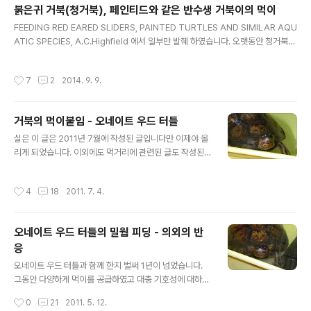
붉은귀 거북(청거북), 페인티드와 같은 반수생 거북이의 먹이
00g기준 건조 민들레의 일반적인 영양성분입니다. (국가표준 식품성분표 및 미국농
글 내용
업부 식품성분표 데이터베이스를 참조하였습니다.) 항목 함량(단위)..
FEEDING RED EARED SLIDERS, PAINTED TURTLES AND SIMILAR AQU
ATIC SPECIES, A.C.Highfield 에서 일부만 발췌 하였습니다. 오랫동안 청거북이
(붉은귀거북, Red eared slider)를 공부하면서 제가 내린 결론과 동일한 의견을
포함하고 있는 글이며 청거북(슬라이더), 각종 쿠터류, 페인티드 터틀, 맵 터틀, 보석
작성시간
7
2
2014. 9. 9.
거북(줄무늬목), 남생이 모두 공통적으로 적용됩니다. 종종 쓸만한 문서를 읽다보면
공통적으로 언급되는 부분이 "빈약한 식단으로 인한 질병"인데, 해외뿐 아니라 국내
에서도 이러한 사례를 많이 찾아 볼 수 있는 것 같습니다. 여전히 슬라이더에게 냉동
거북의 먹이붙임 - 오네이트 우드 터틀
미꾸라지와 같은 동물성 먹거리 위주의 식단을 제공하는 사육자도 있고 특정한 제품
글 내용
만으로 사육..
실은 이 글은 2011년 7월에 작성된 글입니다만 이제야 올
리게 되었습니다. 이외에도 먹거리에 관련된 글도 작성된
것이 있습니다만, 사적인 이유로 올리지 못함을 죄송스럽
게 생각합니다. 마냥 블로그 방치한 것은 아니였어요. ^^ 다
작성시간
4
18
2011. 7. 4.
나름대로의 이유가 있답니다. 오랜 기간 먹이를 먹지 않고
잠만 자던 오네이트 우드 터틀이 다시 먹이 반응을 보이기
시작한 것은 참 기쁘고 고마운 일이지만 식성 또한 변해 버
오네이트 우드 터틀의 밀웜 피딩 - 의외의 반
린 것은 매우 난감하고 곤란한 일이 되어 버렸다.. 따라서
응
장기간에 걸려 다시 먹이 붙임을 시도하였으며 이 과정에
글 내용
서 새로운 경험을 하게 되어 포스팅을 하고자 한다. 새로운
오네이트 우드 터틀과 함께 한지 벌써 1년이 넘었습니다.
경험이란 그리 대단한 것은 아니지만, 동물은 기계와는 틀
그동안 다양하게 먹이를 공급하였고 대충 기호성에 대하여
리게 단순조건만을 충족시킨다고 하여 동일한 반응을 보이
안다고 생각하였는데 오늘은 또 새로운 경험을 하게 되었
작성시간
0
21
2011. 5. 12.
지 않는다는 것을 새삼 느끼게..
습니다. 건조된 곤충이나 슈퍼웜, 밀웜도 이전에 먹여보았