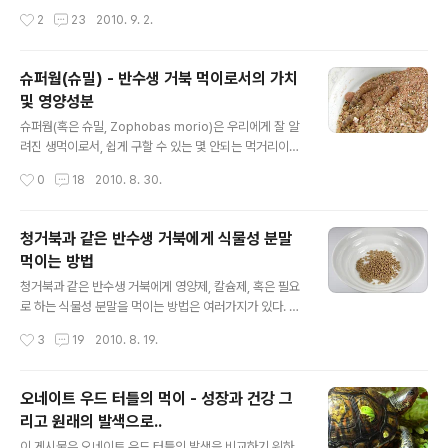
시를 위한 어분으로서 여러가지 첨가제가 포함되어 있으며
문헌에 인용되어 있으며, 분명 큰 장점이 있다. 그러나 이것
작성시간
2
23
2010. 9. 2.
동물의 성장과 건강에 도움을 주지 못하기에 사료로 인정
은 사육하는 거북이 수가 많을 경우에만 권장할만하다. 이
되지 않습니다. 불확실한 성분이 포함되어 있는 제품을 하
를 위한 다양한..
나의 재료로서 이용하기에는 문제가 있기에 순수 어분을
슈퍼웜(슈밀) - 반수생 거북 먹이로서의 가치
구매하였으며 그 특징을 기록하고자 합니다. 단미사료로서
및 영양성분
시중에 판매되는 어분에는 여러 종류가 있으며 그중에는
글 내용
명태, 대구를 원료로 하여 만들어지는 백색어분과 고등어,
슈퍼웜(혹은 슈밀, Zophobas morio)은 우리에게 잘 알
연어를 원료로 하여 만들어지는 갈색어분이 있습니다. 그
려진 생먹이로서, 쉽게 구할 수 있는 몇 안되는 먹거리이다.
레이드 또한 다양해서 상급과 일반 제품도 있으나 개인이
타란튤라, 고슴도치, 대형어, 우파루파 심지어는 개구리에
작성시간
0
18
2010. 8. 30.
구매하기에는 각제품별 최소구매단위가 부담이 됩니다.
게 공급 가능한 슈퍼웜은 특유의 왕성한 식욕을 가지고 있
제..
으며 다른 생먹이에 비하여 상당한 양을 체내에 저장 또는
축적할 수 있다. 이러한 특성 때문에 것로딩의 효과가 좋으
청거북과 같은 반수생 거북에게 식물성 분말
며 반려동물에게 효율적으로 의도하는 영양성분을 공급할
먹이는 방법
수 있으리라 생각된다. 그러나 슈퍼웜이나 밀웜은 반수생
글 내용
거북에게 그리 권장되는 먹이는 아니다. 절대로 먹여서는
청거북과 같은 반수생 거북에게 영양제, 칼슘제, 혹은 필요
안되는 먹이가 아니라 잘 먹는다고 하여 수시로 공급해서
로 하는 식물성 분말을 먹이는 방법은 여러가지가 있다. 피
는 안된다는 의미이며 그 이유는 칼슘에 비하여 과다한 인
딩탱크에 분말을 물에 풀어, 먹이를 먹을때 물에 녹아있는
작성시간
3
19
2010. 8. 19.
의 양에 기인한다. (칼슘:인 약 1:18) 따라서 반수생 거북에
분말을 삼키게 하는 방법부터 시작하여 쇠고기 슬라이스로
게 슈퍼웜이나 밀웜과 같..
감싸서 먹이는 방법도 가능할 것이다. 이 문서에서 소개할
방법은 그다지 특별한 것은 아니지만, 그래도 주사료와 함
오네이트 우드 터틀의 먹이 - 성장과 건강 그
께 의도한 식물성 분말을 먹일 수 있는 방법이며 피딩탱크
리고 원래의 발색으로..
에 분말을 풀어서 먹이는 방법처럼 많은 양을 필요로 하지
글 내용
도 않는다. 물론 완벽한 방법을 원한다면 끈기를 가지고 있
이 게시물은 오네이트 우드 터틀의 발색을 비교하기 위하