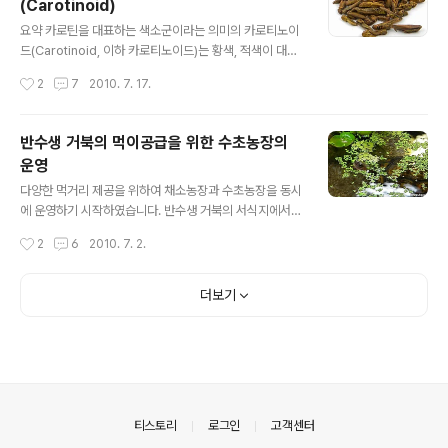
(Carotinoid)
* WATER PROJECT 물 속 혹은 물 밖의 이끼와 수초, 기
글 내용
타 다양한 식물성 먹이를 먹는 우렁이와 애완달팽이는 거
요약 카로틴을 대표하는 색소군이라는 의미의 카로티노이
북이 직접적으로 먹지 못하는 다양한 먹거리를 먹게 되고,
드(Carotinoid, 이하 카로티노이드)는 황색, 적색이 대표
이들은 체내에 축적되거나 소화되지 않은 상태로 장기에
적이며 식물체에 의하여 합성된다. 동물체는 카로티노이드
작성시간
2
7
2010. 7. 17.
남아 있는데(것로딩), 우렁이와 애완달팽이를 먹게 됨으로
를 합성할 수 없으며 먹이사슬을 통하여 식물, 조류 등으로
서 거북은 ..
부터 흡수하여 체내에 축적한다. 비단잉어의 사례에서 보
듯이, 붉거나 황색의 발색을 부분적으로 가지고 있는 반려
반수생 거북의 먹이공급을 위한 수초농장의
동물을 사육한다면 이들의 발색을 위하여 카로티노이드가
운영
포함되어 있는 먹이를 공급함으로서 반려동물의 발색을 유
글 내용
지하거나 강화시킬 수 있으리라 추측된다. 하지만 붉거나
다양한 먹거리 제공을 위하여 채소농장과 수초농장을 동시
황색의 발색을 가지고 있지 않은 반려동물은 카로티노이드
에 운영하기 시작하였습니다. 반수생 거북의 서식지에서
가 풍부하게 함유된 먹이를 공급한다 하여도 이들의 색을
흔히 발견할 수 있는 부레옥잠, 개구리밥, 좀개구리밥, 생이
작성시간
2
6
2010. 7. 2.
바꿀 수는 없다. 비단잉어에 있어 발색을 유지, 강화시키기
가래, 물배추 등등, 열심히 심지 않아도 되며 적당한 광량만
위한 먹이 혹은 제품으로는 스피룰리나(Spir..
보장된다면 번식 또한 매우 쉬운 부상성 수초를 대상으로
농장을 구성하였습니다. (물배추는 확실하지 않군요. 다만
더보기
외국의 어떤 문서에서 본 바로는 청거북에게 물배추는 좋
은 먹이라고 하길래 수초농장에 포함시켰습니다. 저와 함
께 하는 오네이트는 부레옥잠보다 물배추에 관심이 많아
보입니다.) 흔히 오네이트 우드 터틀을 습지거북이라고 하
지만, 저와 함께 하는 오네이트는 물을 더 선호하는 듯 하여
현재는 수초농장에 넣어놨습니다. 배양토를 이용하여 사육
의안내
티스토리
로그인
고객센터
수조를 꾸며주었을때는 거의 움직임이 없어,..