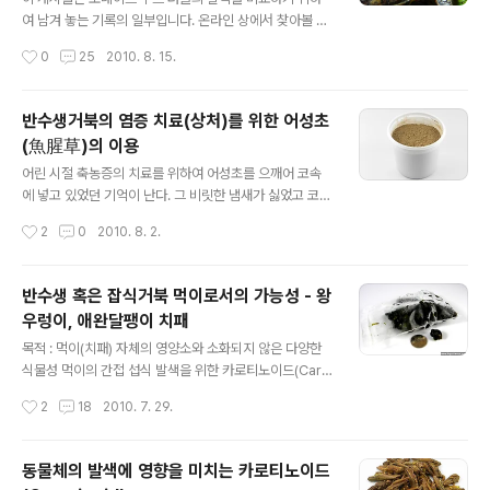
는 별도의 첨가제를 넣어 사료입자 자체를 코팅할 수도 있
여 남겨 놓는 기록의 일부입니다. 온라인 상에서 찾아볼 수
으나 이 또한 피곤한 일이 되어선 안되기에 간단히 사료입
있었던 오네이트 우드 터틀(Ornate Wood Turtle)은 매
작성시간
0
25
2010. 8. 15.
자 외부에 짧은 시간 동안이라도 분말이 붙어 있을 수 있는
우 화려하고 아름답습니다. 노란 바탕에 붉고 검은 라인이
방법을 소개하여 본다. 단점은 물에..
어우러져, 마치 손으로 그린 듯한 느낌을 주는 무늬가 등껍
질마다 들어가 있습니다. 물론 유전적인 요인과 환경적인
반수생거북의 염증 치료(상처)를 위한 어성초
여러가지 요인에 따라 다르긴 합니다만, 일반적으로 이름
(魚腥草)의 이용
에서 느껴지듯이 오네이트 우드 터틀은 다채로운 색을 가
글 내용
지고 있습니다. 저와 함께하는 오네이트 우드 터틀은 처음
어린 시절 축농증의 치료를 위하여 어성초를 으깨어 코속
왔을때 그리 다채로운 색을 가지고 있지 않았습니다. 묵은
에 넣고 있었던 기억이 난다. 그 비릿한 냄새가 싫었고 코속
껍질에 가려서일 수도 있고, 유전적인 영향이나 사육환경
에서 쉬지 않고 흐르는 콧물로 인하여 숨쉬기 조차 괴로웠
작성시간
2
0
2010. 8. 2.
에 문제가 있었을 수도 있었을겁니다. 2010-04-27 촬영
던 기억. 아직도 어성초는 우리집안의 건강보조식품으로
이미지 조명이 약간 어둡기..
서, 그리고 염증을 치료하기 위한 약으로서 베란다 한구석
에서 30년간 자리하고 있다. 나의 경우 거북이 다치거나
반수생 혹은 잡식거북 먹이로서의 가능성 - 왕
피가 난다고 하여도 약을 바르거나 소독을 하기위한 어떠
우렁이, 애완달팽이 치패
한 조치도 취하지 않는다. 건강하게 잘 자란 거북자체의 치
글 내용
유력과 면역력을 믿기 때문이며 이들은 나의 믿음에 부응
목적 : 먹이(치패) 자체의 영양소와 소화되지 않은 다양한
하기라도 하듯, 어지간한 상처는 저절로 낫곤 한다. 물론 이
식물성 먹이의 간접 섭식 발색을 위한 카로티노이드(Caro
러한 믿음을 가지기 위해서는 나름대로의 공부와 환경, 적
tinoid)를 조사하다보니 '먹이사슬'이라는 익숙한 단어가
작성시간
2
18
2010. 7. 29.
절한 먹거리를 통한 체력과 면역력을 키워야 함은 두말할
나옵니다. 식물 혹은 담수, 해수의 미세조류나 식물성 플랑
필요 없으리라.... 식물명 : 어성초, 약모..
크톤에 의하여 공급될 수 있는 다양한 카로티노이드를 축
적할 수 있는 방법이 먹이사슬에 의한 체내 축적이라고 합
동물체의 발색에 영향을 미치는 카로티노이드
니다. 2+1 PARA CELIA by PROYECTO AGUA** /*