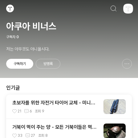
검색하기
티스토리
아쿠아 비너스
구독자
0
저는 아무것도 아니올시다.
구독하기
방명록
신고하기 레이어
열기
인기글
초보자를 위한 자전거 타이어 교체 - 미니벨
로 스트라이다 16인치 타이어
21
6
조회
9
거북이 먹이 주는 양 - 모든 거북이들은 먹는
양이 다르다.
33
27
조회
8