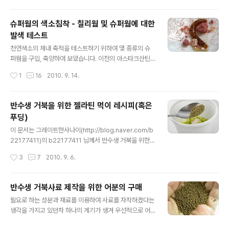
지만 많이 먹어야 서너마리였으며 그다지 반응도 좋지 않
았는데 오늘은 의외의 먹이반응을 보입니다. 이전의 게시
슈퍼웜의 색소침착 - 칠리웜 및 슈퍼웜에 대한
물에 오네이트 우드 터틀은 초식성 먹이를 유독 선호하는
발색 테스트
것으로 보인다.. 라는 식으로 언급을 하였습니다만, 이는 시
글 내용
기나 상태에 따라 달라진다고 정정해야할 것 같습니다. 이
천연색소의 체내 축적을 테스트하기 위하여 몇 종류의 슈
른 아침 혹시나 싶어서 밀웜이 꿈틀거리는 모습을 보여주
퍼웜을 구입, 축양하여 보았습니다. 이전의 아스타크산틴
었더니 묘하게도 많은 관심을 보입니다. 식성이 돌아왔다
과 같은 비단잉어의 붉은 색에 영향을 줄 수 있는 카로티노
작성시간
1
16
2010. 9. 14.
고는 하여도 감마루스 기껏 10여알이 고작이었으며 감마
이드를 슈퍼웜 베딩에 섞어 한달 가까이 축양을 해보았는
루스 사이사이 작은 입자의 헤츨링용 사료를 뿌려서 자..
데 아스타크산틴은 슈퍼웜에게 아무런 영향을 주지 못하더
군요. 그래서 잘 알려진 레드웜 혹은 칠리웜(이하 칠리웜)
반수생 거북을 위한 젤라틴 먹이 레시피(혹은
과 같이 색소를 침착시키기 위하여 백련초 분말을 사용하
푸딩)
여 보았습니다. 그런데 칠리웜이 색소침착에 의한 발색의
글 내용
구현인지 아니면 전혀 다른 종류의 웜인지를 확신하지 못
이 문서는 그레이트한사나이(http://blog.naver.com/b
하겠더군요. 온라인에서 검색할 수 있는 내용들을 그대로
22177411)의 b22177411 님께서 반수생 거북을 위한
믿기에는 의문점이 많아 좀 더 정확한 결과를 위하여 별도
자작 먹이에 대한 사례로서 제공해주신 레시피입니다. 다
작성시간
3
7
2010. 9. 6.
의 테스트도 진행하였습니다. 칠리웜의 색소침착에 대한
른 사육자의 레시피를 참고하여 우리가 미처 생각하지 못
테스트 결과는 아래와 같습니다. 약 석달전에 구입한 칠리..
했던 어떤 것을 얻을 수 있다면, 이는 b22177411님과 저
에게 포스팅의 의미를 찾을 수 있는 일일겁니다. 레시피를
반수생 거북사료 제작을 위한 어분의 구매
제공해 주시고 수고스럽게도 번역까지 마무리하여 주신 b
글 내용
필요로 하는 성분과 재료를 이용하여 사료를 자작하겠다는
22177411님께 거듭 감사드립니다. 아래의 내용은 번역된
생각을 가지고 있던차 하나의 계기가 생겨 우선적으로 어
원문 그대로이며, 공급량이나 적용대상은 개인의 판단에
분을 구매하여 보았습니다. 시중에 구매 가능한 어분은 낚
맡기겠습니다.^^ 주로 젤라틴으로 구성된 먹이는 다양한