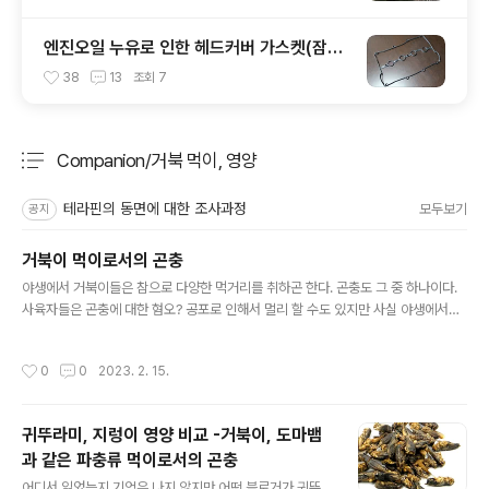
엔진오일 누유로 인한 헤드커버 가스켓(잠바
가스켓) 교체 - 초보자용
38
13
조회
7
Companion/거북 먹이, 영양
분류 전체보기
주요 글 목록
테라핀의 동면에 대한 조사과정
모두보기
공지
거북이 먹이로서의 곤충
글 내용
야생에서 거북이들은 참으로 다양한 먹거리를 취하곤 한다. 곤충도 그 중 하나이다.
사육자들은 곤충에 대한 혐오? 공포로 인해서 멀리 할 수도 있지만 사실 야생에서의
거북이들에게 곤충은 비교적 흔하고 일부 영양소의 공급원이기도 하다. 높은 수준의
단백질과 지방, 그리고 곤충에 따라 다르긴 하지만 일부 비타민과 미네랄(혹은 탄수
작성시간
0
0
2023. 2. 15.
화물)이 곤충이라는 먹이의 특징이 아닐까 한다. 그러나 다른 단일먹이와 마찬가지로
곤충 또한 그 자체로는 거북이 먹이로서 상당히 불균형한 먹이이다. 또한 공통적으로
칼슘 : 인의 비율에 있어서 파충류에게 불리한 비율을 가지고 있는 것도 먹이로서의
귀뚜라미, 지렁이 영양 비교 -거북이, 도마뱀
곤충에 대한 불편한 느낌을 주기도 한다. 이는 먹거리로서의 곤충이 좋지 않다는 의
과 같은 파충류 먹이로서의 곤충
미가 아니다. 모든 단일 먹거리는 불균형한 영양을 가지고 있..
글 내용
어디서 읽었는지 기억은 나지 않지만 어떤 블로거가 귀뚜