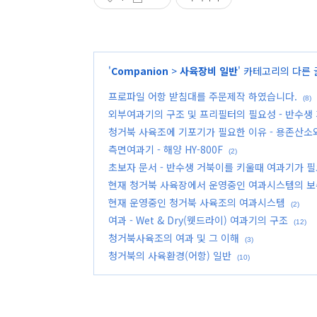
'
Companion
>
사육장비 일반
' 카테고리의 다른 
프로파일 어항 받침대를 주문제작 하였습니다.
(8)
외부여과기의 구조 및 프리필터의 필요성 - 반수생 
청거북 사육조에 기포기가 필요한 이유 - 용존산소
측면여과기 - 해양 HY-800F
(2)
초보자 문서 - 반수생 거북이를 키울때 여과기가 
현재 청거북 사육장에서 운영중인 여과시스템의 보
현재 운영중인 청거북 사육조의 여과시스템
(2)
여과 - Wet & Dry(웻드라이) 여과기의 구조
(12)
청거북사육조의 여과 및 그 이해
(3)
청거북의 사육환경(어항) 일반
(10)