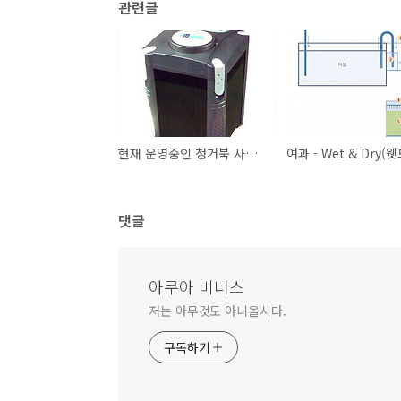
관련글
현재 운영중인 청거북 사육조의 여과시스템
댓글
아쿠아 비너스
저는 아무것도 아니올시다.
구독하기