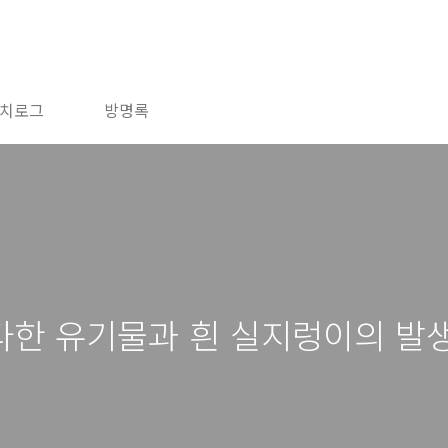
치로그
방명록
다한 유기물과 흰 실지렁이의 발