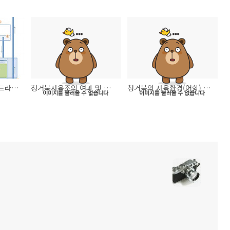
여과 - Wet & Dry(웻드라이) 여과기의 구조
청거북사육조의 여과 및 그 이해
청거북의 사육환경(어항) 일반