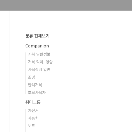
분류 전체보기
Companion
거북 일반정보
거북 먹이, 영양
사육장비 일반
조명
반려거북
초보사육자
취미그룹
자전거
자동차
보트