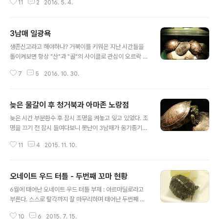
11
2
2016. 5. 4.
벌써 두번째 알을 낳아버려서 어항이 알탕이 되어 버렸다.
알 특유의 비린 냄새와 물 위에 둥둥 뜬 기름들..바닥에 무
수히 굴러다니는 알껍질과 내용물들. 이 늦은 시간에 웬 난
3남매 일광욕
리인지. 만화를 보다가 패닉 상태의 어항을 방치할 수 없어
글 내용
부분환수 실시. 거북이 없는 어항이 가장 평화로워 보이는
생존신고라고 해야하나? 거북이를 키워온 지난 시간들을
것을 보니 좀 지치긴 했나 보다. 내 인생의 걸림돌들을 차례
돌이켜보면 항상 "산"과 "골"의 사이클로 관심이 오르락 내
대로 어항에 입수.금년부터는 아마존 노랑퉁이도 청거북이
리락하였는데 지금은 별다른 트러블이 없고 오래된 자동차
들과 함께 합사를 하였더니 폭 60Cm가 넘는 육지가 좁다.
7
5
2016. 10. 30.
를 고치는데 신경이 가 있어 거북이의 관심도는 "골"에 가
세마리가 서로 좋은 자리를 차지하기 위해 기어올라갈려고
까운 내리막 곡선이 맞을게다. 뜨거운 스팟에 3남매가 아
긁어대는 통에 낮 내내 시끄..
주 녹아내리듯 단잠을 자길래 모처름 늦은 시간까지 조명
늦은 물갈이 후 청거북과 아마존 노랑점
을 켜주고 있었는데, 여우같은 놈들이 카메라를 들자마자
글 내용
하나둘씩 눈을 뜨고 경계를 한다. 눈치하고는.. ㅋ 슬라이더
늦은 시간 부분환수 후 잠시 조명을 켜놓고 잊고 있었다. 조
는 매년 두꺼운 껍질을 갑옷 벗듯이 탈피를 하는 반면에 아
명을 끄기 전 잠시 들여다보니 못난이 3남매가 옹기종기
마존 노랑점은 그리하지 않는다. 원래 그런것인지 아니면
모여 늦은 일광욕을 즐기는데, 이때만큼은 참 조용하고 평
문제가 있는지 찾아볼 기력도 없어 걍 대충 살아라.. 라는
11
4
2015. 11. 10.
화롭게 보인다. 제발 낮에도 좀 조용히 있었으면 하는 바램.
식으로 두고 보고 있는 중이다. 갑판 한장 한장 떨어져 나가
넌(큰놈) 왜그리 측은한 표정으로 있는지? 실은 맞은 편에
는 것이 아닌, 갑판 한장이 부스러..
서 일광욕하는 아마존 노랑점이 입질을 해서 그런 것인데,
오네이트 우드 터틀 - 두번째 꼬마 현황
그래도 일광욕 하기 좋은 자리를 비키긴 싫으니 머리만 돌
글 내용
려서(사정거리 벗어나도록) 안물리도록 하고 일광욕중. 그
6월에 태어난 오네이트 우드 터틀 부제 : 아르마딜로라고
런데 아마존 노랑점의 목이 제법 길다. ㅋ 반항기로 가득한
부른다. 스스로 탈각까지 잘 마무리하며 태어난 두번째 오
눈매의 어린 노랑점 덩치는 제법 커졌지만 아직 어린애나
네이트 우드 터틀은 사료를 넙쭉 넙쭉 받아 먹으며 잘 자라
마찬가지. 누나들 틈에서 먹고 살자니 가리는 먹이도 많이
10
6
2015. 7. 15.
고 있다. 7월 15일 현재의 모습을 보자면 아래와 같은데,