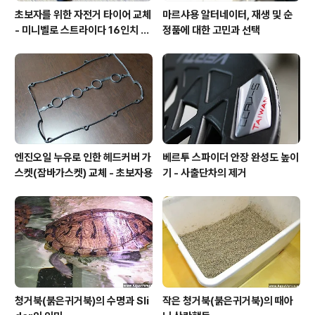
초보자를 위한 자전거 타이어 교체
마르샤용 알터네이터, 재생 및 순
- 미니벨로 스트라이다 16인치 타
정품에 대한 고민과 선택
이어
엔진오일 누유로 인한 헤드커버 가
베르투 스파이더 안장 완성도 높이
스켓(잠바가스켓) 교체 - 초보자용
기 - 사출단차의 제거
청거북(붉은귀거북)의 수명과 Sli
작은 청거북(붉은귀거북)의 때아