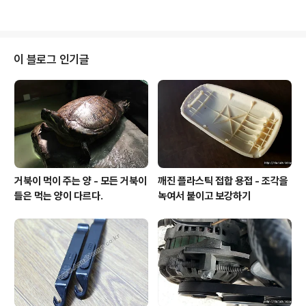
줄었다만 그래도 골라먹는 모습이 종종 보이는... 일광욕할
굳이 아르마딜로라고 닉을 붙인 이유는 횡으로 엑스트라
때는 누나들한테도 입질하지만..
쉘이 한줄 더 있기 때문이다. 처음엔 별 문제가 없어 보였으
나 아무래도 묘한 위화감이 들어 어미와 비교해보니 역시
나 차이가 있긴 있더라. 하하하.. 그래서 처음으로 닉네임을
이 블로그 인기글
붙였으며 "아르마딜로"가 잘 어울릴것 같아 그리 명명하였
다. 물론 실제로 부르진 않는다. 난 오타쿠가 아니니까. 이
러한 이유로 아르마딜로 또한 어디가서 진상 취급 받을 것
이 분명한지라 평생을 나와 살아야 하는 운명이 되었다. 한
순간의 욕심으로 감당 못할 ..
거북이 먹이 주는 양 - 모든 거북이
깨진 플라스틱 접합 용접 - 조각을
들은 먹는 양이 다르다.
녹여서 붙이고 보강하기