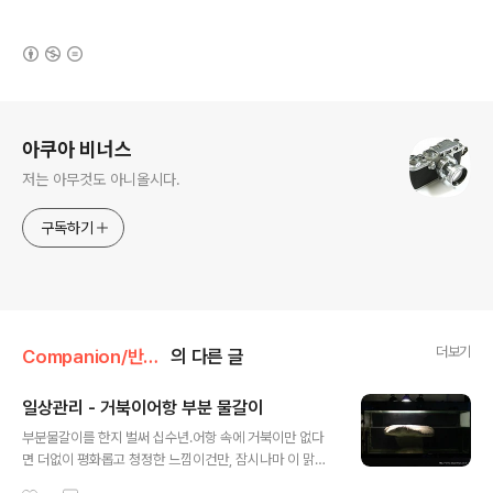
(새창열림)
로그 정보
아쿠아 비너스
저는 아무것도 아니올시다.
구독하기
더보기
Companion/반려거북
의 다른 글
일상관리 - 거북이어항 부분 물갈이
글 내용
부분물갈이를 한지 벌써 십수년.어항 속에 거북이만 없다
면 더없이 평화롭고 청정한 느낌이건만, 잠시나마 이 맑은
기분을 사진으로 남겨 본다. 사실 물갈이를 하긴 싫었지만