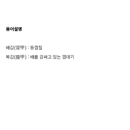
용어설명
배갑(背甲) : 등껍질
복갑(腹甲) : 배를 감싸고 있는 껍데기