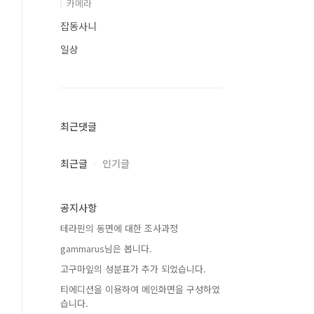
카메라
잡동사니
일상
최근댓글
최근글
인기글
공지사항
테라핀의 동면에 대한 조사과정
gammarus님은 봅니다.
고구마잎의 성분표가 추가 되었습니다.
티에디션을 이용하여 메인화면을 구성하였
습니다.