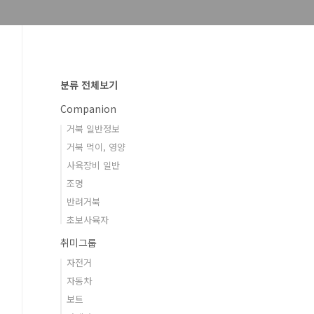
분류 전체보기
Companion
거북 일반정보
거북 먹이, 영양
사육장비 일반
조명
반려거북
초보사육자
취미그룹
자전거
자동차
보트