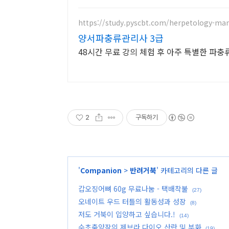
https://study.pyscbt.com/herpetology-ma
양서파충류관리사 3급
48시간 무료 강의 체험 후 아주 특별한 파충
2
구독하기
'
Companion
>
반려거북
' 카테고리의 다른 글
갑오징어뼈 60g 무료나눔 - 택배착불
(27)
오네이트 우드 터틀의 활동성과 성장
(8)
저도 거북이 입양하고 싶습니다.!
(14)
수초축양장의 제브라 다이오 산란 및 부화
(19)