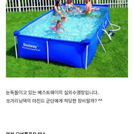
눈독들이고 있는 베스트웨이의 실외수영장입니다.
쏘가리님댁의 마진드 군단에게 적당한 장비랄까? ^^