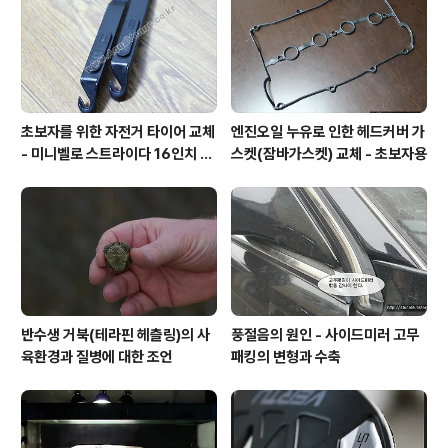
초보자를 위한 자전거 타이어 교체
엔진오일 누유로 인한 헤드커버 가
- 미니벨로 스트라이다 16인치 타
스켓(잠바가스켓) 교체 - 초보자용
이어
반수생 거북(테라핀 헤츨링)의 사
풍절음의 원인 - 사이드미러 고무
육환경과 질병에 대한 조언
패킹의 변형과 수축