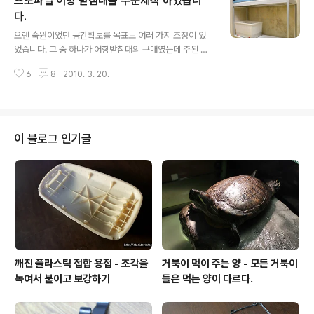
프로파일 어항 받침대를 주문제작 하였습니
이죠. 산소의 전달은 물의 표면에서 이루어지며 일반적인
사육수조에서는 물의 표면적을 넓히는 방법에 많은 제한을
다.
글 내용
가지고 있습니다. 이러한 물의 표면적을 넓히기 위하여 웻
오랜 숙원이었던 공간확보를 목표로 여러 가지 조정이 있
드라이에서는 바이오볼이라는 표면적을 극대화하기 위한
었습니다. 그 중 하나가 어항받침대의 구매였는데 주된 목
여과재를 사용하며 공기중에 노출된 여과재의 표면을 항상
적은 안전한 어항의 설치와 하단의 공간확보였지요. 시중
물에 젖어 있도록 살수조에 수납하여 물을 똑똑똑 흐르게
6
8
2010. 3. 20.
에 여러가지 제품들이 존재하기는 하지만 하단의 공간까지
한다면, 원할하게 산소의 전달이 가능한 물의 표면적은 수
이용을 하기 위해서는 프로파일로 제작된 축양장 스타일의
납된 ..
제품이 가격적인 면에서나 활용도면에서 가장 효율적이라
는 판단이 들어 4자 1단의 프로파일 어항 받침대를 주문하
였습니다. 제품을 받아보기 전 약간 부담스러웠던 점은 이
이 블로그 인기글
러한 제품을 제작하는데 있어 실제 가해질 어항의 무게나
응력, 휨모멘트 등을 고려하여 설계가 되지 않을 것이라는
점이었습니다. 이 세상의 모든 물질들은 크던 작던 크리프
(Creep)라는 특성을 가지고 있습니다. 하중이 가해지면
아주 서서히 처짐이 발생한다는 것이 바로 그것인..
깨진 플라스틱 접합 용접 - 조각을
거북이 먹이 주는 양 - 모든 거북이
녹여서 붙이고 보강하기
들은 먹는 양이 다르다.