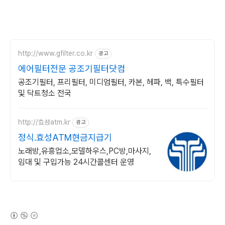
http://www.gfilter.co.kr
광고
에어필터전문 공조기필터닷컴
공조기필터, 프리필터, 미디엄필터, 카본, 헤파, 백, 특수필터
및 닥트청소 전국
http://효성atm.kr
광고
정식.효성ATM현금지급기
노래방,유흥업소,모델하우스,PC방,마사지,
임대 및 구입가능 24시간콜센터 운영
(새창열림)