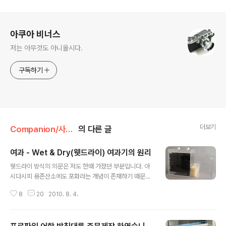
로그 정보
아쿠아 비너스
저는 아무것도 아니올시다.
구독하기
더보기
Companion/사육장비 일반
의 다른 글
여과 - Wet & Dry(웻드라이) 여과기의 원리
글 내용
웻드라이 방식의 의문은 저도 한때 가졌던 부분입니다. 아
시다시피 용존산소에도 포화라는 개념이 존재하기 때문이
겠지요. 하지만 용존산소의 포화산소량을 넘어설 수는 없
8
20
2010. 8. 4.
습니다. 그렇기 때문에 웻드라이는 다른 개념을 적용하였
는데, 그것은 산소교환이 원할하게 일어나는 물의 표면적
을 극대화시키고 이러한 표면적에 여과균을 배양하자는 것