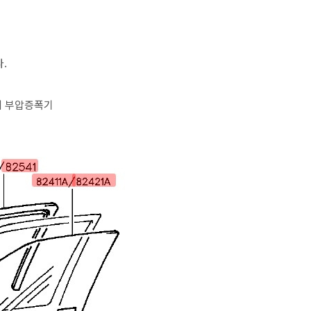
.
외 부압증폭기