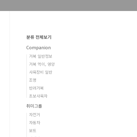
분류 전체보기
Companion
거북 일반정보
거북 먹이, 영양
사육장비 일반
조명
반려거북
초보사육자
취미그룹
자전거
자동차
보트